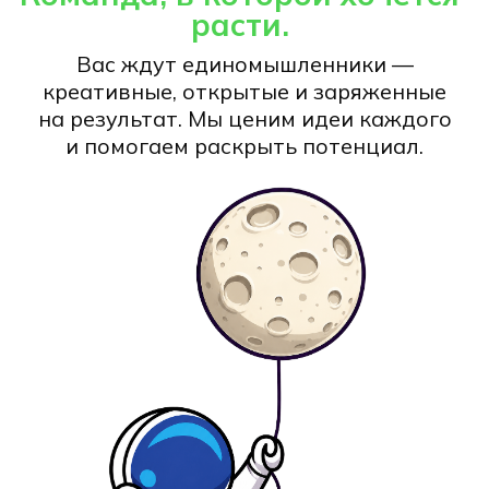
тренингов, тестирований,
аттестаций);
Повышение ключевых метрик
ресторана: выручка, средний
чек, оборачиваемость стола и др.
Обеспечение и контроль
наличия необходимых запасов
товарно-материальных
ресурсов.
Организация мероприятий и
Мы предлагаем:
детских банкетов.
З/п конкурентная, обговариваем
индивидуально!
График работы 3/3 либо 5/2
обговаривается;
Оформление согласно ТК РФ;
Работа в динамичной компании,
в большом коллективе с лучшими
профессионалами в своей сфере
Корпоративные мероприятия,
детские новогодние подарки