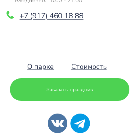
О парке
Стоимость
Заказать праздник
Станьте
частью команды
Юкси Парка!
— места, где каждый день
наполнен радостью, творчеством и
улыбками гостей.