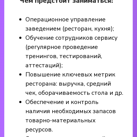
Кассир-хостес
Открытие/закрытие смены
Встреча гостей, информирование
об условиях пребывания в Парке.
Работа на кассе (Iiko), выдача
браслетов.
Озвучивание важных объявлений
и акций через информационный
микрофон.
Сдача отчетности.
Мы предлагаем:
З/п от 30.000 руб.;