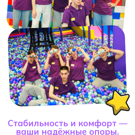
стресса: подберём удобный график
(частичная занятость, смены
по выходным или вечерам)и обеспечим
стабильный заработок с бонусами
за активность.
Команда, в которой хочется
расти.
Вас ждут единомышленники —
креативные, открытые и заряженные
на результат. Мы ценим идеи каждого
и помогаем раскрыть потенциал.