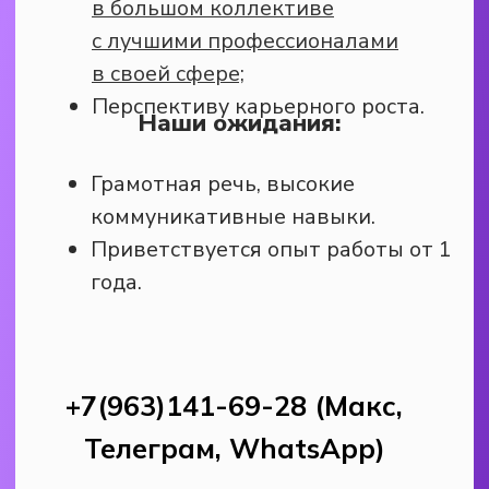
График работы: 3/3, с 09:00
до 21:00;
Бесплатное питание;
Работа в динамичной компании,
в большом коллективе с лучшими
профессионалами в своей сфере;
Своевременные 2 раза в месяц.
Удобная и классная форма.
Перспективу карьерного роста
Наши ожидания:
Приветствуется опыт работы
барменом/баристой;
Желание обучаться
и развиваться в ресторанной
сфере.
Внимательность,
ответственность, вежливость.
Скорее откликайся! Будем рады
видеть Вас в нашей команде!