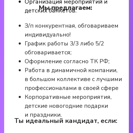
Сменный график работы 3/3,
c 10.00−21.00;
Официальное трудоустройство
по ТК РФ.
Бесплатное питание;
Работа в динамичной компании,
в большом коллективе
с лучшими профессионалами
в своей сфере;
Перспективу карьерного роста.
Наши ожидания:
Грамотная речь, высокие
коммуникативные навыки.
Приветствуется опыт работы от 1
года.
+7(963)141-69-28 (Макс,
Телеграм, WhatsApp)