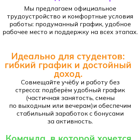
Наши
вакансии
Менеджер ресторана
Чем предстоит заниматься:
Операционное управление
заведением (ресторан, кухня);
Обучение сотрудников сервису
(регулярное проведение