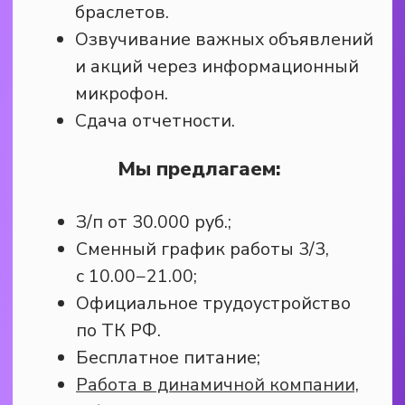
Телеграм, WhatsApp)
Откликнуться на вакансию
Бармен
Чем предстоит заниматься:
Приготовление напитков (кофе,
чайных напитков, фрешев,
молочных и безалкогольных
коктейлей);
Расчет гостей и работа с кассой R-
keeper/Iiko;
Соблюдение чистоты и порядка
на рабочем месте.
З/п от 30.000 руб.