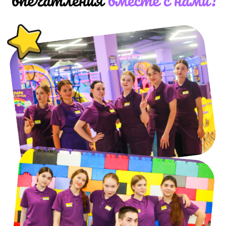
Стабильность и комфорт —
ваши надёжные опоры.
Мы предлагаем официальное
трудоустройство и комфортные условия
работы: продуманный график, удобное
рабочее место и поддержку на всех этапах.
Идеально для студентов:
гибкий график и достойный
доход.
Совмещайте учёбу и работу без