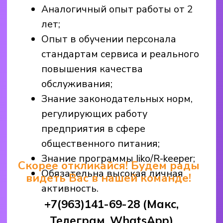
Инструктор игровой зоны
Чем предстоит заниматься:
Проводить инструктаж
на детских аттракционах.
Общение с детьми, создание
дружественной обстановки.
Следить за общим порядком
на площадке.
Мы предлагаем:
З/п от 25.000 руб;
Работа в динамичной компании,
в большом коллективе с лучшими