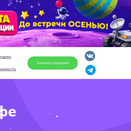
парке
Заказать праздник
оимость
фе