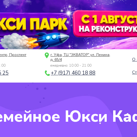
ентр, Проспект
г. Уфа, ТЦ "ЭКВАТОР" ул. Ленина,
О 
д. 65/4
1:00
ежедневно: 10:00 - 21:00
5 25
+7 (917) 460 18 88
Ст
емейное Юкси Ка