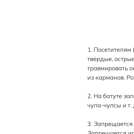
1. Посетителям 
твёрдые, остры
травмировать ок
из карманов. Р
2. На батуте за
чупа-чупсы и т. 
3. Запрещается
Запрещается иг