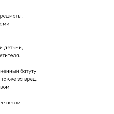
предметы,
тами
и детьми,
етителя.
инённый батуту
 также за вред,
вом.
ее весом