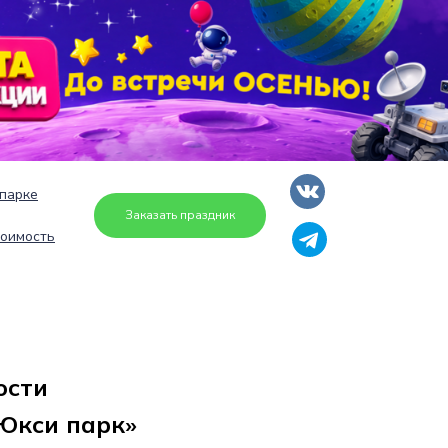
парке
Заказать праздник
оимость
ости
«Юкси парк»