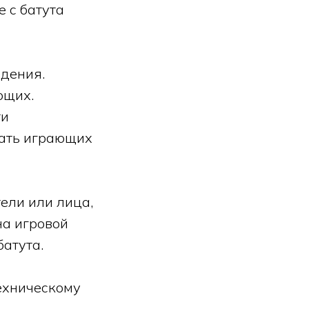
 с батута
едения.
ющих.
ти
жать играющих
ели или лица,
на игровой
атута.
ехническому