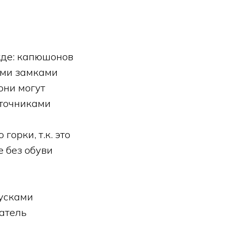
жде: капюшонов
ими замками
они могут
сточниками
горки, т.к. это
е без обуви
пусками
атель