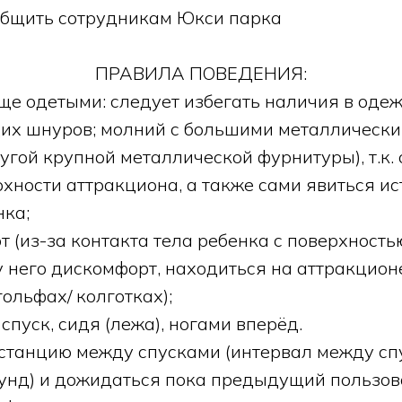
общить сотрудникам Юкси парка
ПРАВИЛА ПОВЕДЕНИЯ:
ще одетыми: следует избегать наличия в оде
щих шнуров; молний с большими металлическ
угой крупной металлической фурнитуры), т.к. 
рхности аттракциона, а также сами явиться и
нка;
 (из-за контакта тела ребенка с поверхностью 
у него дискомфорт, находиться на аттракцион
гольфах/ колготках);
спуск, сидя (лежа), ногами вперёд.
станцию между спусками (интервал между с
кунд) и дожидаться пока предыдущий пользов