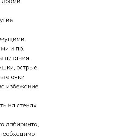
я лбами
ругие
ежущими,
ми и пр.
ы питания,
ушки, острые
ьте очки
во избежание
ть на стенах
о лабиринта,
 необходимо