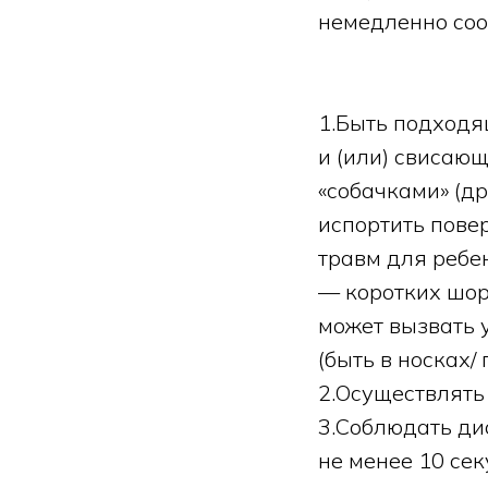
немедленно со
1.Быть подходя
и (или) свисаю
«собачками» (др
испортить пове
травм для ребе
— коротких шорт
может вызвать 
(быть в носках/ 
2.Осуществлять 
3.Соблюдать ди
не менее 10 се