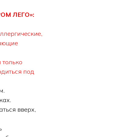
ОМ ЛЕГО»:
аллергические,
дающие
а только
одиться под
м.
ках.
аться вверх,
ь