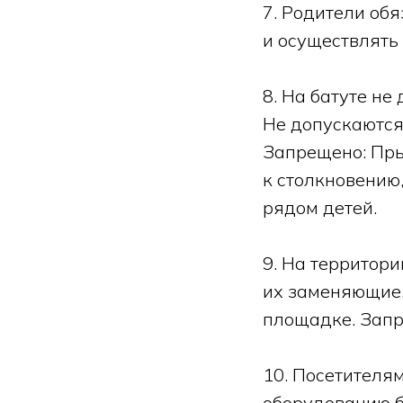
7. Родители об
и осуществлять
8. На батуте н
Не допускаются
Запрещено: Пры
к столкновению
рядом детей.
9. На территор
их заменяющие,
площадке. Запр
10. Посетителя
оборудованию б