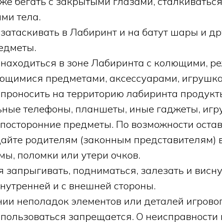
кже бегать с закрытыми глазами, сталкиватьс
ми тела.
 затаскивать в Лабиринт и на батут шары и д
едметы.
 находиться в зоне Лабиринта с колющими, р
ющимися предметами, аксессуарами, игрушка
 проносить на территорию лабиринта продукт
ьные телефоны, планшеты, иные гаджеты, игр
 посторонние предметы. По возможности остав
дайте родителям (законным представителям) 
мы, поломки или утери очков.
 запрыгивать, подниматься, залезать и висну
внутренней и с внешней стороны.
нии неполадок элементов или деталей игровог
пользоваться запрещается. О неисправности