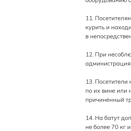
11. Посетителя
курить и наход
в непосредствен
12. При несобл
администрация н
13. Посетители 
по их вине или 
причинённый тр
14. На батут д
не более 70 кг и